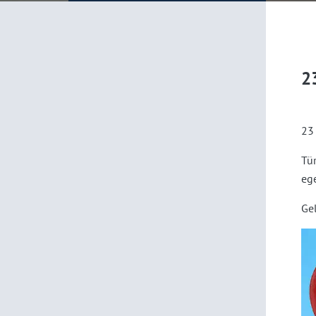
2
23
Tür
eg
Gel