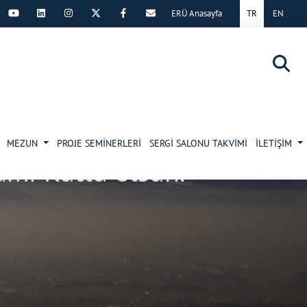
ERÜ Anasayfa
TR
EN
×
MEZUN
PROJE SEMİNERLERİ
SERGİ SALONU TAKVİMİ
İLETİŞİM
amı Kutlu olsun.