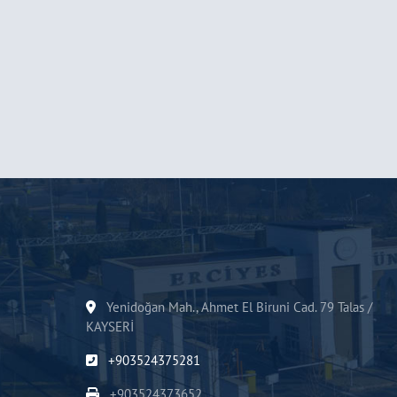
Yenidoğan Mah., Ahmet El Biruni Cad. 79 Talas /
KAYSERİ
+903524375281
+903524373652