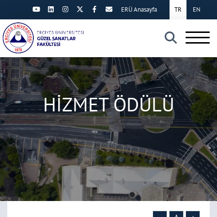
ERÜ Anasayfa
TR
EN
×
HİZMET ÖDÜLÜ