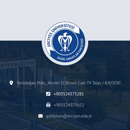
Yenidoğan Mah., Ahmet El Biruni Cad. 79 Talas / KAYSERİ
+903524375281
+903524373652
gsfdekan@erciyes.edu.tr