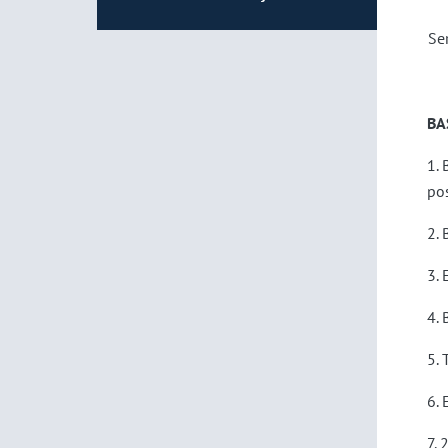
Se
BA
1.
pos
2. 
3. 
4. 
5. 
6. 
7.