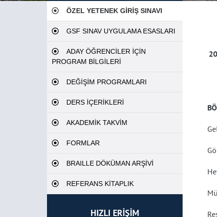
ÖZEL YETENEK GİRİŞ SINAVI
GSF SINAV UYGULAMA ESASLARI
ADAY ÖĞRENCİLER İÇİN
20
PROGRAM BİLGİLERİ
DEĞİŞİM PROGRAMLARI
DERS İÇERİKLERİ
B
AKADEMİK TAKVİM
Ge
FORMLAR
Gör
BRAILLE DÖKÜMAN ARŞİVİ
He
REFERANS KİTAPLIK
Mü
HIZLI ERİŞİM
Re