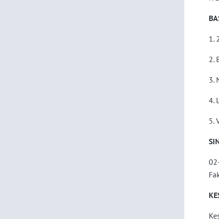
BA
1.
2. 
3.
4. 
5. 
SI
02-
Fak
KE
Kes