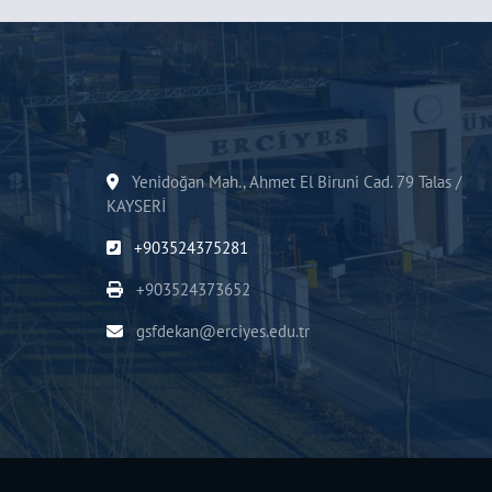
Yenidoğan Mah., Ahmet El Biruni Cad. 79 Talas /
KAYSERİ
+903524375281
+903524373652
gsfdekan@erciyes.edu.tr