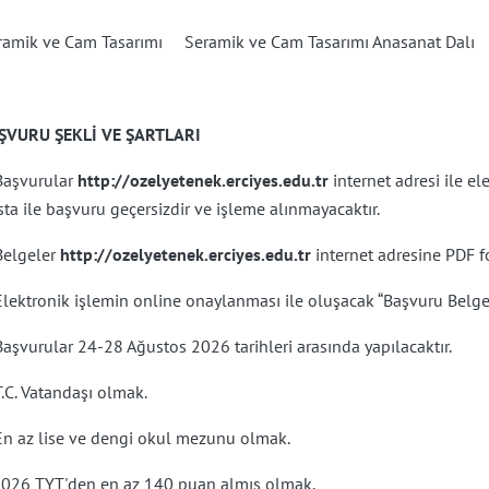
ramik ve Cam Tasarımı
Seramik ve Cam Tasarımı Anasanat Dalı
ŞVURU ŞEKLİ VE ŞARTLARI
 Başvurular
http://ozelyetenek.erciyes.edu.tr
internet adresi ile e
ta ile başvuru geçersizdir ve işleme alınmayacaktır.
Belgeler
http://ozelyetenek.erciyes.edu.tr
internet adresine PDF f
Elektronik işlemin online onaylanması ile oluşacak “Başvuru Belgesi
Başvurular 24-28 Ağustos 2026 tarihleri arasında yapılacaktır.
T.C. Vatandaşı olmak.
En az lise ve dengi okul mezunu olmak.
 2026 TYT'den en az 140 puan almış olmak.