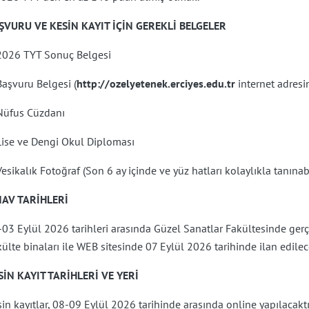
ŞVURU VE KESİN KAYIT İÇİN GEREKLİ BELGELER
 2026 TYT Sonuç Belgesi
Başvuru Belgesi (
http://ozelyetenek.erciyes.edu.tr
internet adresin
 Nüfus Cüzdanı
Lise ve Dengi Okul Diploması
Vesikalık Fotoğraf (Son 6 ay içinde ve yüz hatları kolaylıkla tanınab
NAV TARİHLERİ
03 Eylül 2026 tarihleri arasında Güzel Sanatlar Fakültesinde gerçek
ülte binaları ile WEB sitesinde 07 Eylül 2026 tarihinde ilan edilece
SİN KAYIT TARİHLERİ VE YERİ
in kayıtlar, 08-09 Eylül 2026 tarihinde arasında online yapılacaktır