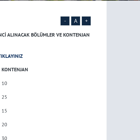
-
A
+
ENCİ ALINACAK BÖLÜMLER VE
KONTENJAN
TIKLAYINIZ
KONTENJAN
10
25
15
20
30