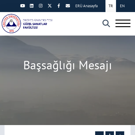
ERÜ Anasayfa
TR
EN
×
Başsağlığı Mesajı