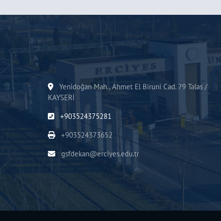
Yenidoğan Mah., Ahmet El Biruni Cad. 79 Talas /
KAYSERİ
+903524375281
+903524373652
gsfdekan@erciyes.edu.tr