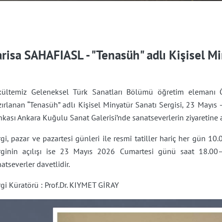
arisa SAHAFIASL - "Tenasüh" adlı Kişisel Mi
kültemiz Geleneksel Türk Sanatları Bölümü öğretim elemanı Öğ
ırlanan “Tenasüh” adlı Kişisel Minyatür Sanatı Sergisi, 23 Mayıs 
kası Ankara Kuğulu Sanat Galerisi’nde sanatseverlerin ziyaretine a
gi, pazar ve pazartesi günleri ile resmî tatiller hariç her gün 10.
rginin açılışı ise 23 Mayıs 2026 Cumartesi günü saat 18.00–2
atseverler davetlidir.
gi Küratörü : Prof.Dr. KIYMET GİRAY