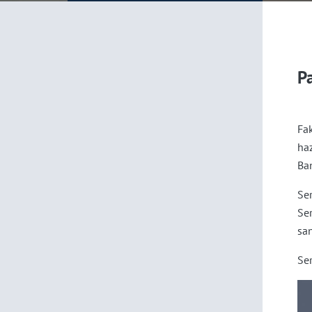
P
Fa
haz
Ban
Ser
Se
san
Ser