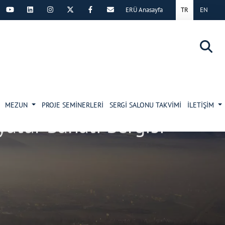
ERÜ Anasayfa
TR
EN
×
MEZUN
PROJE SEMİNERLERİ
SERGİ SALONU TAKVİMİ
İLETİŞİM
yatür Sanatı Sergisi