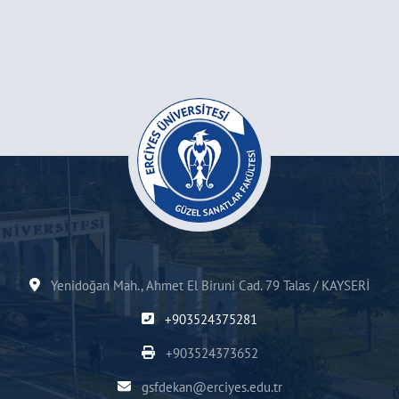
Yenidoğan Mah., Ahmet El Biruni Cad. 79 Talas / KAYSERİ
+903524375281
+903524373652
gsfdekan@erciyes.edu.tr