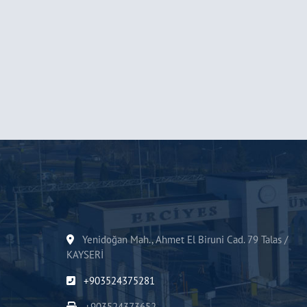
Yenidoğan Mah., Ahmet El Biruni Cad. 79 Talas /
KAYSERİ
+903524375281
+903524373652