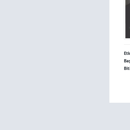
Etk
Baş
Bit