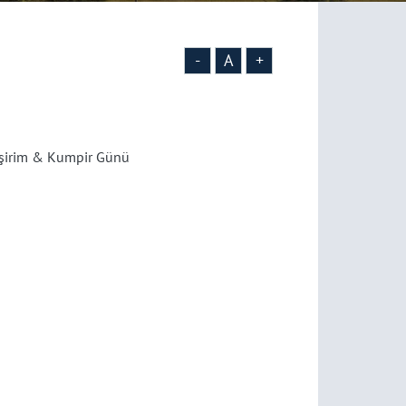
-
A
+
 Pişirim & Kumpir Günü