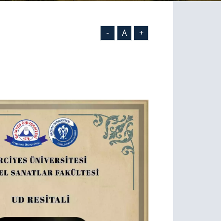
-
A
+