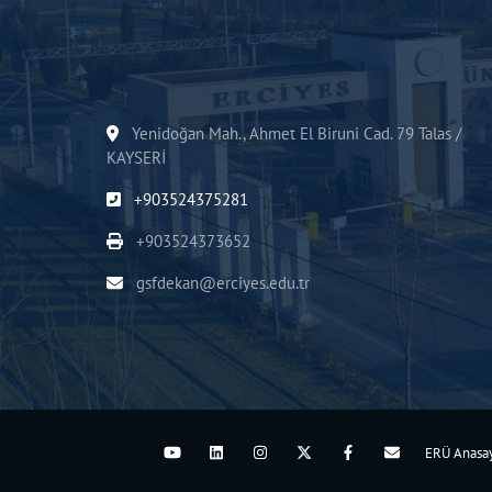
Yenidoğan Mah., Ahmet El Biruni Cad. 79 Talas /
KAYSERİ
+903524375281
+903524373652
gsfdekan@erciyes.edu.tr
ERÜ Anasa