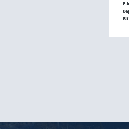
Etk
Baş
Bit