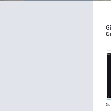
G
Ge
Güz