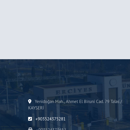
Yenidoğan Mah., Ahmet El Biruni Cad. 79 Talas /
KAYSERİ
+903524375281
+903524373652