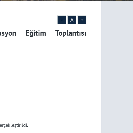
-
A
+
asyon Eğitim Toplantısı
çekleştirildi.